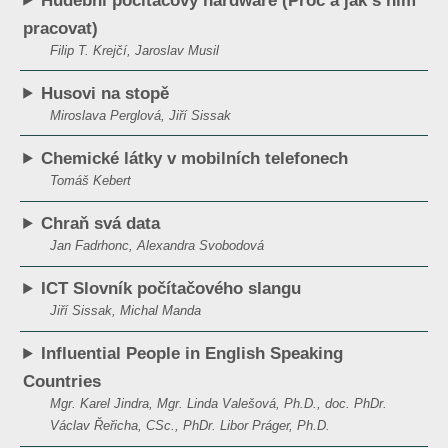
Hudební počítačový hardware (Proč a jak s ním
pracovat)
Filip T. Krejčí, Jaroslav Musil
Husovi na stopě
Miroslava Perglová, Jiří Sissak
Chemické látky v mobilních telefonech
Tomáš Kebert
Chraň svá data
Jan Fadrhonc, Alexandra Svobodová
ICT Slovník počítačového slangu
Jiří Sissak, Michal Manda
Influential People in English Speaking
Countries
Mgr. Karel Jindra, Mgr. Linda Valešová, Ph.D., doc. PhDr.
Václav Řeřicha, CSc., PhDr. Libor Práger, Ph.D.