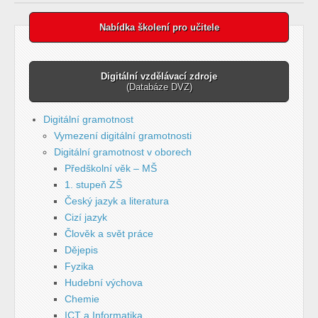
Nabídka školení pro učitele
Digitální vzdělávací zdroje
(Databáze DVZ)
Digitální gramotnost
Vymezení digitální gramotnosti
Digitální gramotnost v oborech
Předškolní věk – MŠ
1. stupeň ZŠ
Český jazyk a literatura
Cizí jazyk
Člověk a svět práce
Dějepis
Fyzika
Hudební výchova
Chemie
ICT a Informatika