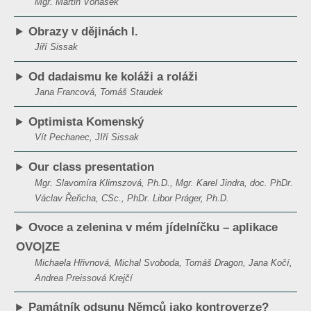
Mgr. Martin Vonášek
Obrazy v dějinách I.
Jiří Sissak
Od dadaismu ke koláži a roláži
Jana Francová, Tomáš Staudek
Optimista Komenský
Vít Pechanec, JIří Sissak
Our class presentation
Mgr. Slavomíra Klimszová, Ph.D., Mgr. Karel Jindra, doc. PhDr.
Václav Řeřicha, CSc., PhDr. Libor Práger, Ph.D.
Ovoce a zelenina v mém jídelníčku – aplikace
OVO|ZE
Michaela Hřivnová, Michal Svoboda, Tomáš Dragon, Jana Kočí,
Andrea Preissová Krejčí
Památník odsunu Němců jako kontroverze?