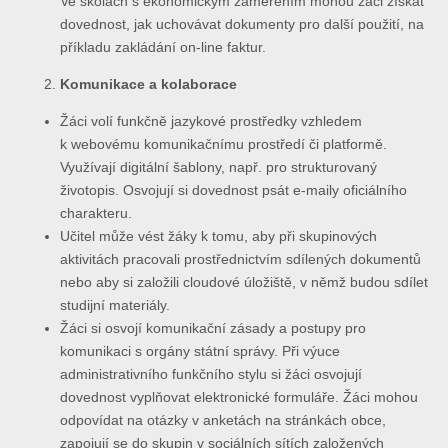
Ve školách s ekonomickým zaměřením mohou žáci získat
dovednost, jak uchovávat dokumenty pro další použití, na
příkladu zakládání on-line faktur.
Komunikace a kolaborace
Žáci volí funkčně jazykové prostředky vzhledem
k webovému komunikačnímu prostředí či platformě.
Využívají digitální šablony, např. pro strukturovaný
životopis. Osvojují si dovednost psát e-maily oficiálního
charakteru.
Učitel může vést žáky k tomu, aby při skupinových
aktivitách pracovali prostřednictvím sdílených dokumentů
nebo aby si založili cloudové úložiště, v němž budou sdílet
studijní materiály.
Žáci si osvojí komunikační zásady a postupy pro
komunikaci s orgány státní správy. Při výuce
administrativního funkčního stylu si žáci osvojují
dovednost vyplňovat elektronické formuláře. Žáci mohou
odpovídat na otázky v anketách na stránkách obce,
zapojují se do skupin v sociálních sítích založených