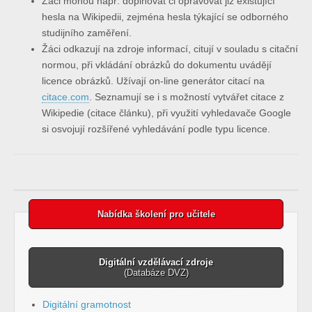
Žáci mohou např. doplňovat či opravovat již existující
hesla na Wikipedii, zejména hesla týkající se odborného
studijního zaměření.
Žáci odkazují na zdroje informací, citují v souladu s citační
normou, při vkládání obrázků do dokumentu uvádějí
licence obrázků. Užívají on-line generátor citací na
citace.com
. Seznamují se i s možností vytvářet citace z
Wikipedie (citace článku), při využití vyhledavače Google
si osvojují rozšířené vyhledávání podle typu licence.
Nabídka školení pro učitele
Digitální vzdělávací zdroje
(Databáze DVZ)
Digitální gramotnost