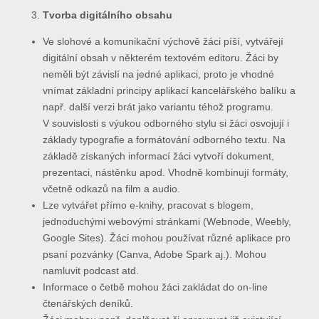
Tvorba digitálního obsahu
Ve slohové a komunikační výchově žáci píší, vytvářejí
digitální obsah v některém textovém editoru. Žáci by
neměli být závislí na jedné aplikaci, proto je vhodné
vnímat základní principy aplikací kancelářského balíku a
např. další verzi brát jako variantu téhož programu.
V souvislosti s výukou odborného stylu si žáci osvojují i
základy typografie a formátování odborného textu. Na
základě získaných informací žáci vytvoří dokument,
prezentaci, nástěnku apod. Vhodně kombinují formáty,
včetně odkazů na film a audio.
Lze vytvářet přímo e-knihy, pracovat s blogem,
jednoduchými webovými stránkami (Webnode, Weebly,
Google Sites). Žáci mohou používat různé aplikace pro
psaní pozvánky (Canva, Adobe Spark aj.). Mohou
namluvit podcast atd.
Informace o četbě mohou žáci zakládat do on-line
čtenářských deníků.