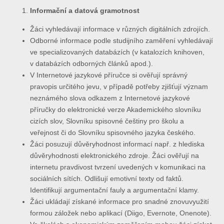
Informační a datová gramotnost
Žáci vyhledávají informace v různých digitálních zdrojích.
Odborné informace podle studijního zaměření vyhledávají
ve specializovaných databázích (v katalozích knihoven,
v databázích odborných článků apod.).
V Internetové jazykové příručce si ověřují správný
pravopis určitého jevu, v případě potřeby zjišťují význam
neznámého slova odkazem z Internetové jazykové
příručky do elektronické verze Akademického slovníku
cizích slov, Slovníku spisovné češtiny pro školu a
veřejnost či do Slovníku spisovného jazyka českého.
Žáci posuzují důvěryhodnost informací např. z hlediska
důvěryhodnosti elektronického zdroje. Žáci ověřují na
internetu pravdivost tvrzení uvedených v komunikaci na
sociálních sítích. Odlišují emotivní texty od faktů.
Identifikují argumentační fauly a argumentační klamy.
Žáci ukládají získané informace pro snadné znovuvyužití
formou záložek nebo aplikací (Diigo, Evernote, Onenote).