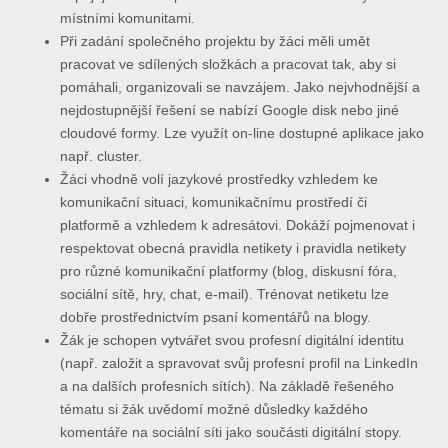
místními komunitami.
Při zadání společného projektu by žáci měli umět
pracovat ve sdílených složkách a pracovat tak, aby si
pomáhali, organizovali se navzájem. Jako nejvhodnější a
nejdostupnější řešení se nabízí Google disk nebo jiné
cloudové formy. Lze využít on-line dostupné aplikace jako
např. cluster.
Žáci vhodně volí jazykové prostředky vzhledem ke
komunikační situaci, komunikačnímu prostředí či
platformě a vzhledem k adresátovi. Dokáží pojmenovat i
respektovat obecná pravidla netikety i pravidla netikety
pro různé komunikační platformy (blog, diskusní fóra,
sociální sítě, hry, chat, e-mail). Trénovat netiketu lze
dobře prostřednictvím psaní komentářů na blogy.
Žák je schopen vytvářet svou profesní digitální identitu
(např. založit a spravovat svůj profesní profil na LinkedIn
a na dalších profesních sítích). Na základě řešeného
tématu si žák uvědomí možné důsledky každého
komentáře na sociální síti jako součásti digitální stopy.