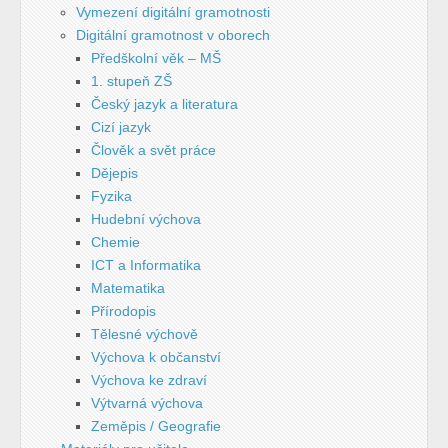
Vymezení digitální gramotnosti
Digitální gramotnost v oborech
Předškolní věk – MŠ
1. stupeň ZŠ
Český jazyk a literatura
Cizí jazyk
Člověk a svět práce
Dějepis
Fyzika
Hudební výchova
Chemie
ICT a Informatika
Matematika
Přírodopis
Tělesné výchově
Výchova k občanství
Výchova ke zdraví
Výtvarná výchova
Zeměpis / Geografie