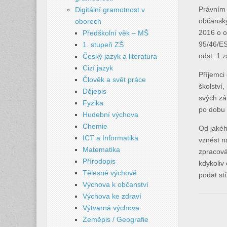
Právním 
Digitální gramotnost v
občanský
oborech
2016 o o
Předškolní věk – MŠ
95/46/ES
1. stupeň ZŠ
odst. 1 
Český jazyk a literatura
Cizí jazyk
Příjemci
Člověk a svět práce
školství
Dějepis
svých zá
Fyzika
po dobu 
Hudební výchova
Chemie
Od jakéh
ICT a Informatika
vznést n
Matematika
zpracová
Přírodopis
kdykoliv
Tělesné výchově
podat st
Výchova k občanství
Výchova ke zdraví
Výtvarná výchova
Zeměpis / Geografie