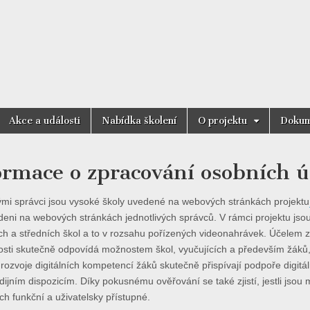
motnost
Akce a události
Nabídka školení
O projektu
Dokum
ormace o zpracování osobních 
mi správci jsou vysoké školy uvedené na webových stránkách projektu
deni na webových stránkách jednotlivých správců. V rámci projektu jso
ch a středních škol a to v rozsahu pořízených videonahrávek. Účelem zp
sti skutečně odpovídá možnostem škol, vyučujících a především žáků, a
rozvoje digitálních kompetencí žáků skutečně přispívají podpoře digitál
tudijním dispozicím. Díky pokusnému ověřování se také zjistí, jestli js
ch funkční a uživatelsky přístupné.