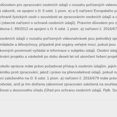
důvodem pro zpracování osobních údajů v rozsahu pořízených videonahr
 zákoník, ve spojení s čl. 6 odst. 1 písm. e) a f) nařízení Evropskéh
chraně fyzických osob v souvislosti se zpracováním osobních údajů a 
 (obecné nařízení o ochraně osobních údajů). Právním důvodem pro zve
zákona č. 89/2012 ve spojení s čl. 6 odst. 1 písm. a) nařízení č. 2016/6
 osobních údajů v rozsahu pořízených videonahrávek jsou jednotlivý spr
, mládeže a tělovýchovy, případně jiné orgány veřejné moci, pokud jso
konných povinností vyžádat si informace o subjektu údajů. Osobní úd
trvání projektu a následně po dobu deseti let od ukončení řešení projek
okoliv správce máte právo požadovat přístup k osobním údajům, jejic
ámitku proti zpracování, jakož i právo na přenositelnost údajů, pokud n
ní založeného na čl. 6 odst. 1 písm. a) nařízení č. 2016/679 máte prá
 odvolat, aniž je tím dotčena zákonnost zpracování založená na souhl
ížnost u dozorového úřadu (Úřad pro ochranu osobních údajů, Pplk. S