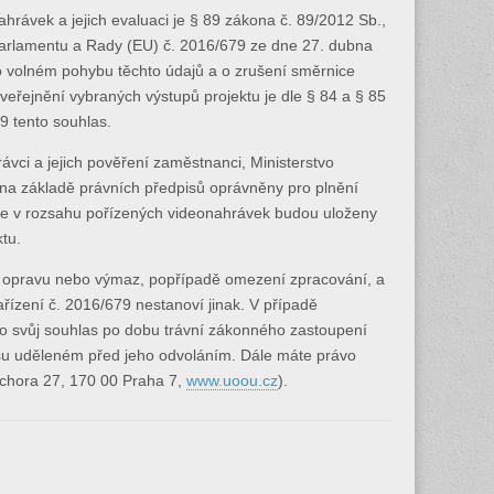
ávek a jejich evaluaci je § 89 zákona č. 89/2012 Sb.,
o parlamentu a Rady (EU) č. 2016/679 ze dne 27. dubna
o volném pohybu těchto údajů a o zrušení směrnice
řejnění vybraných výstupů projektu je dle § 84 a § 85
79 tento souhlas.
ávci a jejich pověření zaměstnanci, Ministerstvo
u na základě právních předpisů oprávněny pro plnění
aje v rozsahu pořízených videonahrávek budou uloženy
tu.
h opravu nebo výmaz, popřípadě omezení zpracování, a
ařízení č. 2016/679 nestanoví jinak. V případě
vo svůj souhlas po dobu trávní zákonného zastoupení
asu uděleném před jeho odvoláním. Dále máte právo
ochora 27, 170 00 Praha 7,
www.uoou.cz
).