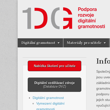
Digitální Gra
Skip
Main
Digitální gramotnost
Materiály pro učitele
to
menu
content
Inf
Nabídka školení pro učitele
Společný
jsou uve
základní
Digitální vzdělávací zdroje
(Databáze DVZ)
gramotno
podporu 
Digitální gramotnost
jejich s
Vymezení digitální
vyučující
gramotnosti