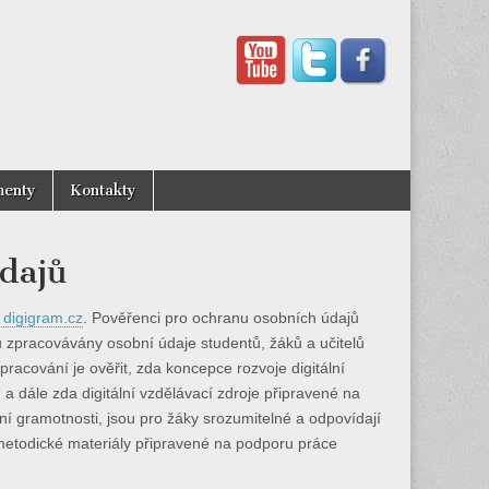
enty
Kontakty
údajů
digigram.cz
. Pověřenci pro ochranu osobních údajů
u zpracovávány osobní údaje studentů, žáků a učitelů
racování je ověřit, zda koncepce rozvoje digitální
 dále zda digitální vzdělávací zdroje připravené na
ní gramotnosti, jsou pro žáky srozumitelné a odpovídají
ou metodické materiály připravené na podporu práce