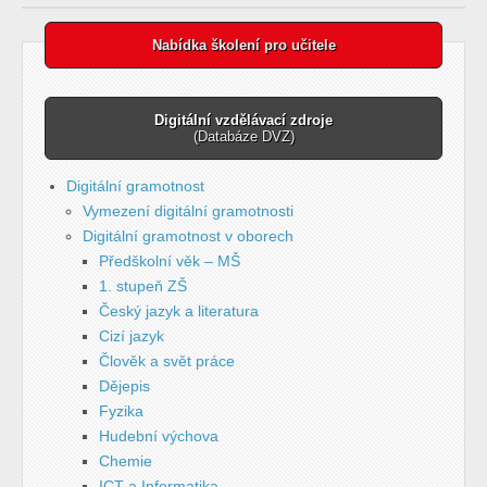
Nabídka školení pro učitele
Digitální vzdělávací zdroje
(Databáze DVZ)
Digitální gramotnost
Vymezení digitální gramotnosti
Digitální gramotnost v oborech
Předškolní věk – MŠ
1. stupeň ZŠ
Český jazyk a literatura
Cizí jazyk
Člověk a svět práce
Dějepis
Fyzika
Hudební výchova
Chemie
ICT a Informatika