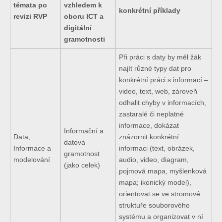
témata po
vzhledem k
konkrétní příklady
revizi RVP
oboru ICT a
digitální
gramotnosti
Při práci s daty by měl žák
najít
různé typy dat pro
konkrétní práci s informací –
video, text, web, zároveň
odhalit chyby v informacích,
zastaralé či neplatné
informace, dokázat
Informační a
Data,
znázornit konkrétní
datová
Informace a
informaci (text, obrázek,
gramotnost
modelování
audio, video, diagram,
(jako celek)
pojmová mapa,
myšlenková
mapa; ikonický model),
orientovat se ve stromové
struktuře
souborového
systému a organizovat v ní