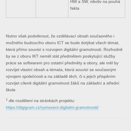
HW a SW, nikoliv na pouhá
fakta.
Nutno však podotknout, že vzdělávací obsah současného i
možného budoucího oboru ICT se bude dotýkat všech témat,
která přímo souvisí s rozvojem digitální gramotnosti. Rozhodně
by se z oboru IKT neměl stát předmětem poskytující služby
práce se softwarem pro ostatní předměty a obory, ale měl by
rozvíjet vlastní obsah a témata, která souvisí se současným
vývojem společnosti a na základě těch, či s jejich přispěním
rozvíjet cíleně digitální gramotnost žáků na základní a střední
škole
1
dle rozdělení na stránkách projektu:
https://digigram.cz/vymezeni-digitalni-gramotnosti/