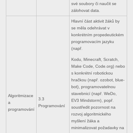
své soubory či naučit se
zálohovat data.
Hlavní část aktivit žáků by
se
měla odehrávat v
konkrétním propedeutickém
programovacím jazyku
(např.
Kodu, Minecraft, Scratch,
Make Code, Code.org) nebo
s konkrétní robotickou
hračkou (např. ozobot, blue-
bot), programovatelnou
stavebnicí (např. WeDo,
Algoritmizace
3.3
EV3
Mindstorm), popř.
a
Programování
soustředit pozornost na
programování
rozvoj algoritmického
myšlení žáka a
minimalizovat požadavky na