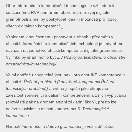
Obor Informační a komunikační technologie je vzhledem k
současnému RVP primárním oborem pro rozvoj digitální
gramotnosti a měl by poskytovat ideální možnosti pro rozvoj
1
všech digitálních kompetencí.
Vzhledem k současnému postavení a obsahu předmětů v
oblasti Informačních a komunikačních technologií je tedy přímo
navázán na jednotlivé oblasti kompetencí digitální gramotnosti.
Výjimku by snad mohlo být
2.3 Rozvoj participativního občanství
prostřednictvím technologií
.
Velmi obtížně uchopitelné jsou pak i pro obor IKT kompetence v
oblasti
5. Řešení problémů (konkrétně kompetenci Řešení
technických problémů)
a vnímá je spíše jako okrajovou
záležitost související s dalšími kompetencemi a z nich vyplývající
(obzvláště pak na druhém stupni základní školy), přesto lze
nalézt souvislost s oblastí kompetencí
6. Technologické
kompetence.
Naopak
Informační a datová gramotnost
je velmi důležitou