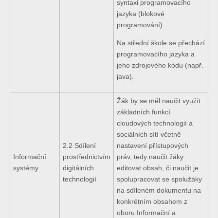
syntaxi programovacího
jazyka (blokové
programování).
Na střední škole se přechází
programovacího jazyka a
jeho zdrojového kódu (např.
java).
Žák by se měl naučit využít
základních funkcí
cloudových technologií a
sociálních sítí včetně
2.2 Sdílení
nastavení přístupových
Informační
prostřednictvím
práv, tedy naučit žáky
systémy
digitálních
editovat obsah, či naučit je
technologií
spolupracovat se spolužáky
na sdíleném dokumentu na
konkrétním obsahem z
oboru Informační a