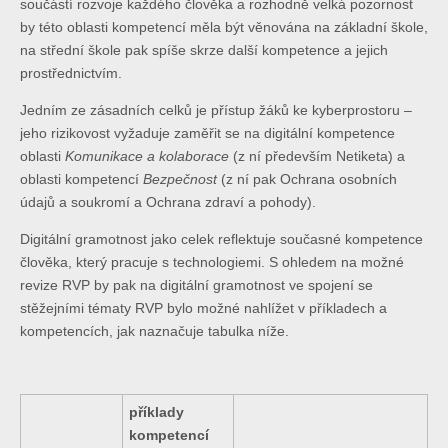
součástí rozvoje každého člověka a rozhodně velká pozornost
by této oblasti kompetencí měla být věnována na základní škole,
na střední škole pak spíše skrze další kompetence a jejich
prostřednictvím.
Jedním ze zásadních celků je přístup žáků ke kyberprostoru –
jeho rizikovost vyžaduje zaměřit se na digitální kompetence
oblasti
Komunikace a kolaborace
(z ní především Netiketa) a
oblasti kompetencí
Bezpečnost
(z ní pak Ochrana osobních
údajů a soukromí a Ochrana zdraví a pohody).
Digitální gramotnost jako celek reflektuje současné kompetence
člověka, který pracuje s technologiemi. S ohledem na možné
revize RVP by pak na digitální gramotnost ve spojení se
stěžejními tématy RVP bylo možné nahlížet v příkladech a
kompetencích, jak naznačuje tabulka níže.
příklady
kompetencí