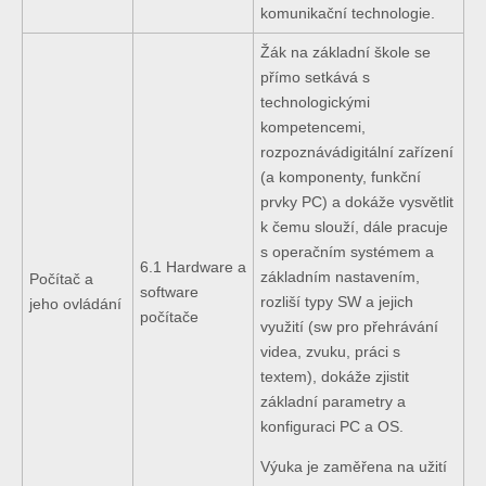
komunikační technologie.
Žák na základní škole se
přímo setkává s
technologickými
kompetencemi,
rozpoznává
digitální zařízení
(a komponenty, funkční
prvky PC) a dokáže vysvětlit
k čemu slouží, dále pracuje
s operačním systémem a
6.1 Hardware a
základním nastavením,
Počítač a
software
rozliší typy SW a jejich
jeho ovládání
počítače
využití (sw pro přehrávání
videa, zvuku, práci s
textem), dokáže zjistit
základní parametry a
konfiguraci PC a OS.
Výuka je zaměřena na užití