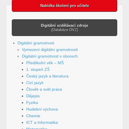
Nabídka školení pro učitele
Digitální vzdělávací zdroje
(Databáze DVZ)
Digitální gramotnost
Vymezení digitální gramotnosti
Digitální gramotnost v oborech
Předškolní věk – MŠ
1. stupeň ZŠ
Český jazyk a literatura
Cizí jazyk
Člověk a svět práce
Dějepis
Fyzika
Hudební výchova
Chemie
ICT a Informatika
Matematika