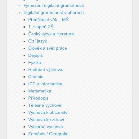
Vymezení digitální gramotnosti
Digitální gramotnost v oborech
Předškolní věk – MŠ
1. stupeň ZŠ
Český jazyk a literatura
Cizí jazyk
Člověk a svět práce
Dějepis
Fyzika
Hudební výchova
Chemie
ICT a Informatika
Matematika
Přírodopis
Tělesné výchově
Výchova k občanství
Výchova ke zdraví
Výtvarná výchova
Zeměpis / Geografie