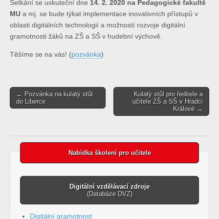
Setkání se uskuteční dne
14. 2. 2020 na Pedagogické fakultě
MU
a mj. se bude týkat implementace inovativních přístupů v
oblasti digitálních technologií a možností rozvoje digitální
gramotnosti žáků na ZŠ a SŠ v hudební výchově.
Těšíme se na vás! (
pozvánka
)
Post
← Pozvánka na kulatý stůl
Kulatý stůl pro ředitele a
do Liberce
učitele ZŠ a SŠ v Hradci
navigation
Králové →
Nabídka školení pro učitele
Digitální vzdělávací zdroje
(Databáze DVZ)
Digitální gramotnost