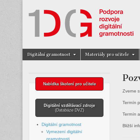
Digitální Gra
Skip
Main
Digitální gramotnost
Materiály pro učitele
to
menu
content
Poz
Nabídka školení pro učitele
Zveme st
Termín p
Digitální vzdělávací zdroje
(Databáze DVZ)
Termín a
Digitální gramotnost
Bližší i
Vymezení digitální
gramotnosti