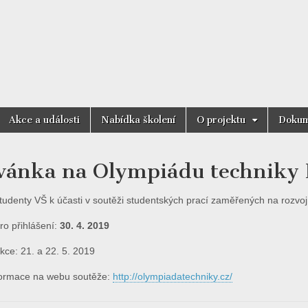
motnost
Akce a události
Nabídka školení
O projektu
Dokum
vánka na Olympiádu techniky 
udenty VŠ k účasti v soutěži studentských prací zaměřených na rozvoj d
ro přihlášení:
30. 4. 2019
kce: 21. a 22. 5. 2019
nformace na webu soutěže:
http://olympiadatechniky.cz/