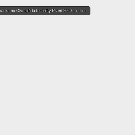
ánka na Olympiádu techniky Plzeň 2020 – online
tion