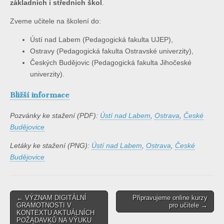
základních i středních škol
.
Zveme učitele na školení do:
Ústí nad Labem (Pedagogická fakulta UJEP),
Ostravy (Pedagogická fakulta Ostravské univerzity),
Českých Budějovic (Pedagogická fakulta Jihočeské
univerzity).
Bližší informace
Pozvánky ke stažení (PDF):
Ústí nad Labem
,
Ostrava
,
České
Budějovice
Letáky ke stažení (PNG):
Ústí nad Labem
,
Ostrava
,
České
Budějovice
Post
← VÝZNAM DIGITÁLNÍ
Připravujeme online kurzy
GRAMOTNOSTI V
pro učitele →
navigation
KONTEXTU AKTUÁLNÍCH
POŽADAVKŮ NA VÝUKU