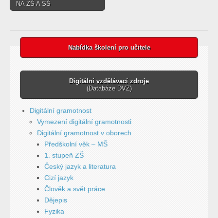
NA ZŠ A SŠ
Nabídka školení pro učitele
Digitální vzdělávací zdroje
(Databáze DVZ)
Digitální gramotnost
Vymezení digitální gramotnosti
Digitální gramotnost v oborech
Předškolní věk – MŠ
1. stupeň ZŠ
Český jazyk a literatura
Cizí jazyk
Člověk a svět práce
Dějepis
Fyzika