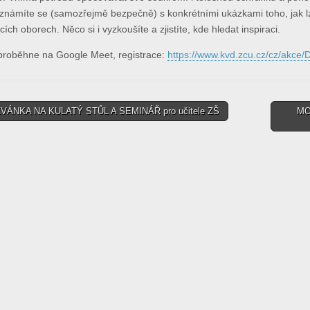
eznámíte se (samozřejmě bezpečně) s konkrétními ukázkami toho, jak l
ích oborech. Něco si i vyzkoušíte a zjistíte, kde hledat inspiraci.
proběhne na Google Meet, registrace:
https://www.kvd.zcu.cz/cz/akce/
VÁNKA NA KULATÝ STŮL A SEMINÁŘ pro učitele ZŠ
MO
tion