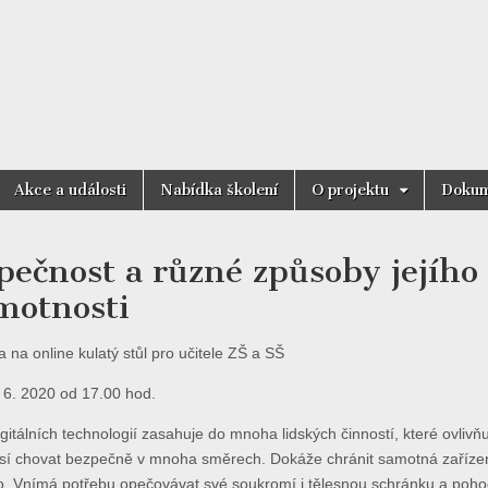
motnost
Akce a události
Nabídka školení
O projektu
Dokum
pečnost a různé způsoby jejího r
motnosti
 na online kulatý stůl pro učitele ZŠ a SŠ
 6. 2020 od 17.00 hod.
igitálních technologií zasahuje do mnoha lidských činností, které ovlivňuj
sí chovat bezpečně v mnoha směrech. Dokáže chránit samotná zařízení a
o. Vnímá potřebu opečovávat své soukromí i tělesnou schránku a poho