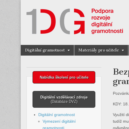
Digitální Gra
Skip
Main
Digitální gramotnost
Materiály pro učitele
to
menu
content
Bez
Nabídka školení pro učitele
gra
Pozvánka
Digitální vzdělávací zdroje
(Databáze DVZ)
KDY: 18.
Digitální gramotnost
Využití d
Vymezení digitální
tudíž mu
gramotnosti
ovlivněn