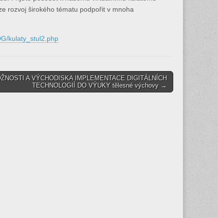
ze rozvoj širokého tématu podpořit v mnoha
DG/kulaty_stul2.php
ŽNOSTI A VÝCHODISKA IMPLEMENTACE DIGITÁLNÍCH
TECHNOLOGIÍ DO VÝUKY tělesné výchovy →