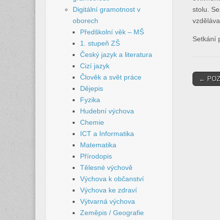
Digitální gramotnost v
stolu. S
oborech
vzdělávac
Předškolní věk – MŠ
Setkání 
1. stupeň ZŠ
Český jazyk a literatura
Cizí jazyk
Post
Člověk a svět práce
← POZ
Dějepis
naviga
Fyzika
Hudební výchova
Chemie
ICT a Informatika
Matematika
Přírodopis
Tělesné výchově
Výchova k občanství
Výchova ke zdraví
Výtvarná výchova
Zeměpis / Geografie