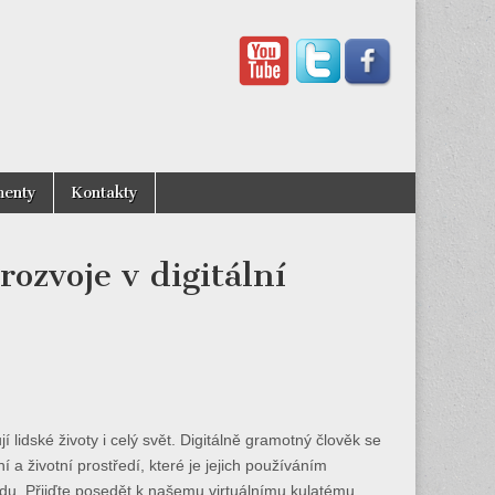
enty
Kontakty
ozvoje v digitální
í lidské životy i celý svět. Digitálně gramotný člověk se
 životní prostředí, které je jejich používáním
du. Přijďte posedět k našemu virtuálnímu kulatému