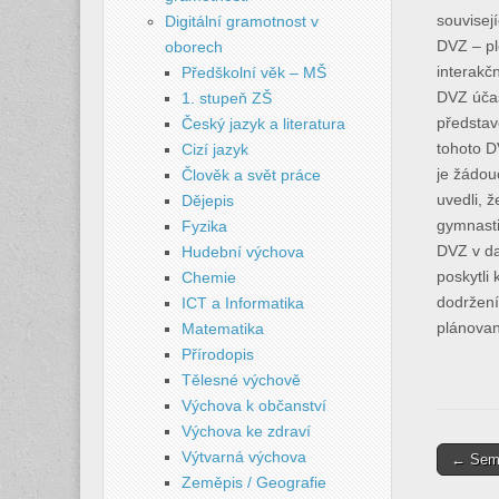
souvisej
Digitální gramotnost v
DVZ – pl
oborech
interakč
Předškolní věk – MŠ
DVZ účas
1. stupeň ZŠ
představ
Český jazyk a literatura
tohoto D
Cizí jazyk
je žádou
Člověk a svět práce
uvedli, 
Dějepis
gymnasti
Fyzika
DVZ v da
Hudební výchova
poskytli
Chemie
dodržení
ICT a Informatika
plánovan
Matematika
Přírodopis
Tělesné výchově
Výchova k občanství
Výchova ke zdraví
Post
Výtvarná výchova
← Semin
Zeměpis / Geografie
naviga