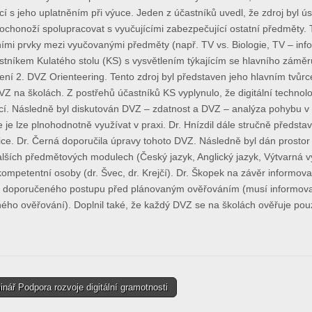
ící s jeho uplatněním při výuce. Jeden z účastníků uvedl, že zdroj byl ú
ochonoží spolupracovat s vyučujícími zabezpečující ostatní předměty.
ními prvky mezi vyučovanými předměty (např. TV vs. Biologie, TV – inf
tníkem Kulatého stolu (KS) s vysvětlením týkajícím se hlavního zámě
ení 2. DVZ Orienteering. Tento zdroj byl představen jeho hlavním tvůrc
VZ na školách. Z postřehů účastníků KS vyplynulo, že digitální technolo
cí. Následně byl diskutován DVZ – zdatnost a DVZ – analýza pohybu v at
že je lze plnohodnotně využívat v praxi. Dr. Hnízdil dále stručně předs
ce. Dr. Černá doporučila úpravy tohoto DVZ. Následně byl dán prostor pro
lších předmětových modulech (Český jazyk, Anglický jazyk, Výtvarná v
 kompetentní osoby (dr. Švec, dr. Krejčí). Dr. Škopek na závěr informo
 doporučeného postupu před plánovaným ověřováním (musí informovat
ého ověřování). Doplnil také, že každý DVZ se na školách ověřuje pou
ář Podpora rozvoje digitální gramotnosti
tion