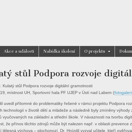
motnost
Akce a události
Nabídka školení
O projektu
Dokum
atý stůl Podpora rozvoje digitá
: Kulatý stůl Podpora rozvoje digitální gramotnosti
019, místnost UH, Sportovní hala PF UJEP v Ústí nad Labem (
fotogaler
dil uvedl přítomné do problematiky řešené v rámci projektu Podpora roz
ích technologií v životě dětí a mládeže a následně byly zmíněny výhody 
 vyučovaných na základní a střední škole. V návaznosti na tvorbu digi
st, že přínos těchto zdrojů může být nalezen např. v oblasti prevence 
 tělesná výchova – plochonozí. Dr. Hnízdil vyzval učitele, kteří ověřova