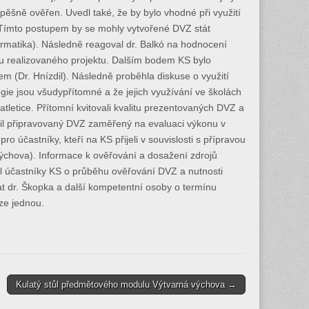
spěšně ověřen. Uvedl také, že by bylo vhodné při využití
 Tímto postupem by se mohly vytvořené DVZ stát
ormatika). Následně reagoval dr. Balkó na hodnocení
ru realizovaného projektu. Dalším bodem KS bylo
em (Dr. Hnízdil). Následně proběhla diskuse o využití
gie jsou všudypřítomné a že jejich využívání ve školách
letice. Přítomní kvitovali kvalitu prezentovaných DVZ a
tavil připravovaný DVZ zaměřený na evaluaci výkonu v
 účastníky, kteří na KS přijeli v souvislosti s přípravou
ýchova). Informace k ověřování a dosažení zdrojů
val účastníky KS o průběhu ověřování DVZ a nutnosti
 dr. Škopka a další kompetentní osoby o termínu
ze jednou.
Kulatý stůl předmětového modulu Výtvarná výchova →