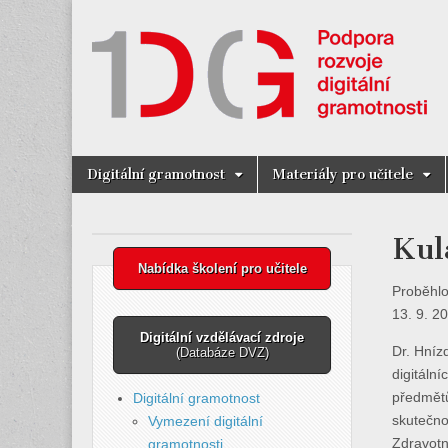
Digitální Gra
Skip
Main
Digitální gramotnost
Materiály pro učitele
to
menu
content
Kul
Nabídka školení pro učitele
Proběhlo
13. 9. 2
Digitální vzdělávací zdroje
Dr. Hníz
(Databáze DVZ)
digitáln
předmětů
Digitální gramotnost
skutečno
Vymezení digitální
Zdravotní
gramotnosti