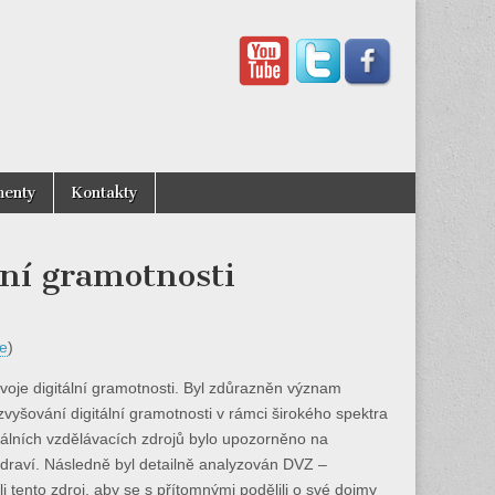
enty
Kontakty
lní gramotnosti
ie
)
voje digitální gramotnosti. Byl zdůrazněn význam
zvyšování digitální gramotnosti v rámci širokého spektra
tálních vzdělávacích zdrojů bylo upozorněno na
zdraví. Následně byl detailně analyzován DVZ –
li tento zdroj, aby se s přítomnými podělili o své dojmy