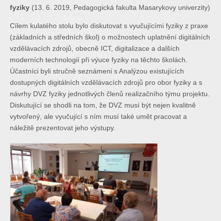
fyziky
(13. 6. 2019, Pedagogická fakulta Masarykovy univerzity)
Cílem kulatého stolu bylo diskutovat s vyučujícími fyziky z praxe
(základních a středních škol) o možnostech uplatnění digitálních
vzdělávacích zdrojů, obecně ICT, digitalizace a dalších
moderních technologií při výuce fyziky na těchto školách.
Účastníci byli stručně seznámeni s Analýzou existujících
dostupných digitálních vzdělávacích zdrojů pro obor fyziky a s
návrhy DVZ fyziky jednotlivých členů realizačního týmu projektu.
Diskutující se shodli na tom, že DVZ musí být nejen kvalitně
vytvořený, ale vyučující s ním musí také umět pracovat a
náležitě prezentovat jeho výstupy.