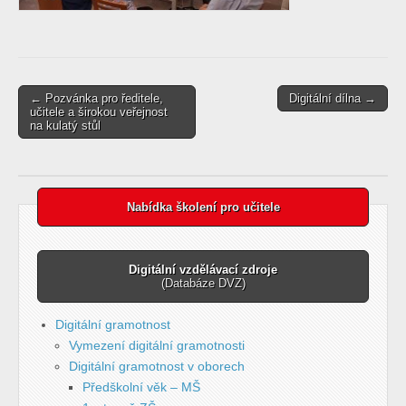
Post
← Pozvánka pro ředitele,
Digitální dílna →
učitele a širokou veřejnost
navigation
na kulatý stůl
Nabídka školení pro učitele
Digitální vzdělávací zdroje
(Databáze DVZ)
Digitální gramotnost
Vymezení digitální gramotnosti
Digitální gramotnost v oborech
Předškolní věk – MŠ