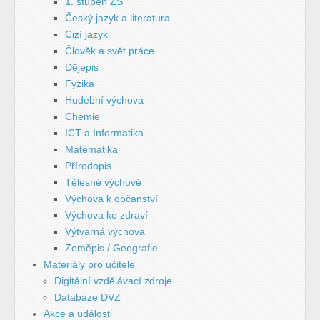
1. stupeň ZŠ
Český jazyk a literatura
Cizí jazyk
Člověk a svět práce
Dějepis
Fyzika
Hudební výchova
Chemie
ICT a Informatika
Matematika
Přírodopis
Tělesné výchově
Výchova k občanství
Výchova ke zdraví
Výtvarná výchova
Zeměpis / Geografie
Materiály pro učitele
Digitální vzdělávací zdroje
Databáze DVZ
Akce a události